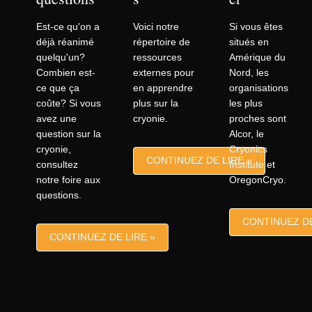
Est-ce qu'on a
Voici notre
Si vous êtes
déjà réanimé
répertoire de
situés en
quelqu'un?
ressources
Amérique du
Combien est-
externes pour
Nord, les
ce que ça
en apprendre
organisations
coûte? Si vous
plus sur la
les plus
avez une
cryonie.
proches sont
question sur la
Alcor, le
cryonie,
Cryonics
CONTINUEZ DE LIRE »
consultez
Institute et
notre foire aux
OregonCryo.
questions.
CONTINUEZ DE
CONTINUEZ DE LIRE »